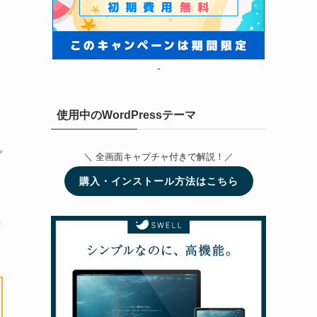
-
使用中のWordPressテーマ
プ
＼ 全画面キャプチャ付きで解説！／
購入・インストール方法はこちら
ま