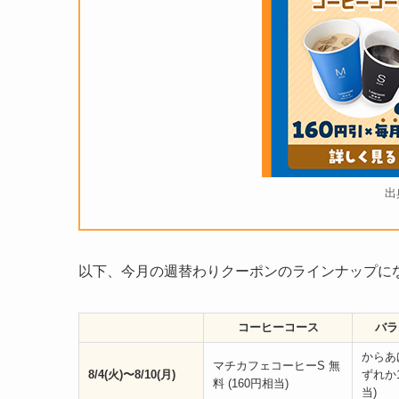
出
以下、今月の週替わりクーポンのラインナップに
コーヒーコース
バラ
からあ
マチカフェコーヒーS 無
8/4(火)〜8/10(月)
ずれか1
料 (160円相当)
当)