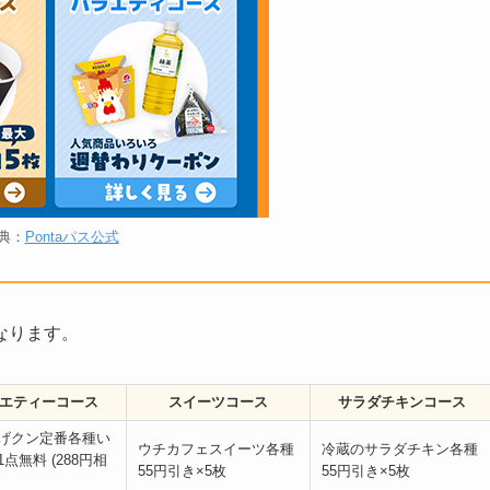
典：
Pontaパス公式
なります。
エティーコース
スイーツコース
サラダチキンコース
げクン定番各種い
ウチカフェスイーツ各種
冷蔵のサラダチキン各種
点無料 (288円相
55円引き×5枚
55円引き×5枚