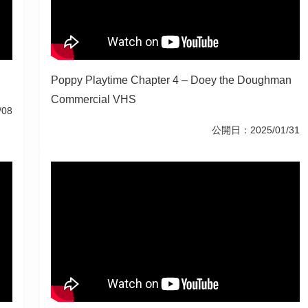
Poppy Playtime Chapter 4 – Doey the Doughman
Commercial VHS
08
公開日：2025/01/31